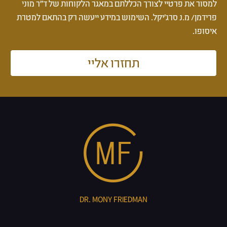
למסור את פרטיי לצורך הכללתם במאגר הלקוחות של ד''ר מוני
פרידמן/ מ.נ סרג'יקל. השימוש במידע ייעשה רק בהתאם למטרת
איסופו.
תחזרו אליי
DR. MONY FRIEDMAN