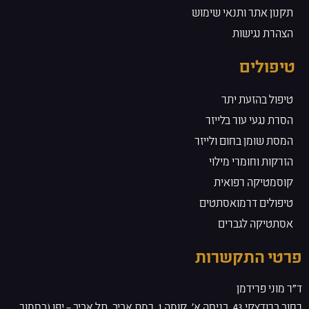
תקנון אתר ותנאי שימוש
הצהרת נגישות
טיפולים
טיפול בהזעת יתר
הסרת נגעי עור בלייזר
המסת שומן בחום ולייזר
הזרקות וחומרי מילוי
קוסמטיקה רפואית
טיפולים דרמואסתטים
אסתטיקה לגברים
פרטי התקשרות
ד”ר מוני פרידמן
רחוב ברודצקי 43, כניסה א', קומה 1, רמת אביב, תל אביב – יפו (בסמוך