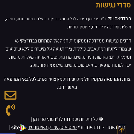
סדרי נגישות
המרפאה של
ד”ר פרידמן
נגישה לכל החפץ בביקור. בעלת
כניסה נוחה, חנייה,
מעלית ומדרכה ידידותית, קיוסק, נוחיות.
דרכים נגישות
ממדרכה וממקומות חניה אל המתחם בברודצקי 43
שצמוד לקניון רמת אביב, כוללות צירי תנועה על מישורים ללא שיפועים
ומעלית, וגם:
מקומות חניה נגישים,
מדרגות עם בתי אחיזה.
מעליות נגישות
ישר לפתח המרפאה,
בתי-שימוש נגישים,
שילוט מידע והכוונה.
צוות המרפאה מקפיד על מתן שירות מקצועי ואדיב לכל באי המרפאה
באשר הם.
© כל הזכויות שמורות לד״רמוני פרידמן |
בניית אתר וקידום אתר ע"י
סייט איט, שיווק באינטרנט
|