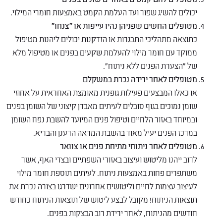
יכולים להשיג שפור ועד העלמת הקמט באמצעות חומרי המילוי.
מטופלים החשים שפניהן נהיו עייפות או "צנחו"
כתוצאה מתהליכי התבגרות או הזדקנות יכולים ליהנות מטיפול
ממוקד עם חומר מילוי להעלמת שקעים בפנים או מטיפול מלא
של "הצערת הפנים ללא ניתוח".
מטופלים לאחר ירידה נכרת במשקלם
או כאלו המבצעים פעילות גופנית מאומצת האחראית על אחוזי
שומן נמוכים בגוף סובלים לעיתים מאבדן קיצוני של השומן בפנים
ובמיוחד באזור הלחיים וטיפול פנים המיועד להשבת נפח השומן
במרכז הפנים יעיל מאוד בהשבת המראה הרענן והבריא.
מטופלים לאחר ניתוחי מתיחת פנים או צוואר
לרוב ייהנו מליטוש ועיצוב באזורי השפתיים ובצדי האף, אשר
משתפרים פחות באמצעות ניתוח. לעיתים תוספת חומר מילוי
לעיצוב עצמות לחיים וליטושים אחרונים ישדרגו בצורה נכרת את
תוצאות הניתוח! מקובל לבצע ליטוש של תוצאות הניתוח כחודש
חודשים מהניתוח, לאחר ירידת רוב הבצקות בפנים.