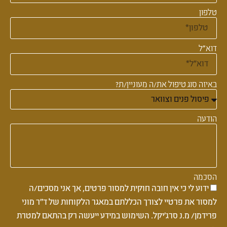
טלפון
דוא"ל
באיזה סוג טיפול את/ה מעוניין/ת?
הודעה
הסכמה
ידוע לי כי אין חובה חוקית למסור פרטים, אך אני מסכים/ה
למסור את פרטיי לצורך הכללתם במאגר הלקוחות של ד''ר מוני
פרידמן/ מ.נ סרג'יקל. השימוש במידע ייעשה רק בהתאם למטרת