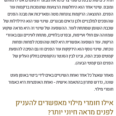
תהליכים שונים בפנים שמייצרים מראה מבוגר ולפעמים אפילו מותש
ומובס. שינוי אחד הוא היחלשות הרצועות שתומכות ברקמות עור
הפנים. התוצאה: הרקמות צונחות מטה ומאריכות את מבנה הפנים
שהופכים למלבניים ולכן נראים מבוגרים. שינוי שני הוא הידלדלות של
שכבת השומן שמתחת לעור. ההשפעה של שינוי זה היא מראה שקוע
שמזוהה עם חולי ועייפות, ובפרט בלחיים, מתחת לעיניים וגם באזורי
הרקות. עוד השפעה אפשרית היא לסת שהופכת לפחות ופחות
נוכחת. שינוי נוסף הוא הידקקות עור הפנים וזו גם הסיבה להופעת
קמטים סביב הפה, ובינו לבין הסנטר (הקמטים בחלק העליון של
הפנים הם קמטי הבעה).
מאחר שאצל כל אחד ואחת השינויים באים לידי ביטוי באופן מעט
שונה, נדרש פתרון בהתאמה אישית – ואחת האופציות היא כאמור
חומרי מילוי.
אילו חומרי מילוי מאפשרים להעניק
לפנים מראה חיוני יותר?