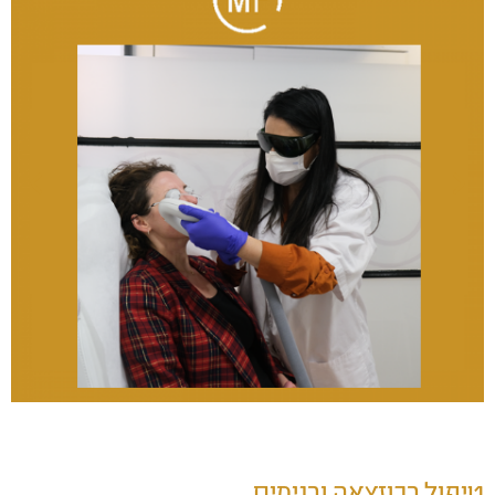
טיפול ברוזצאה ובנימים