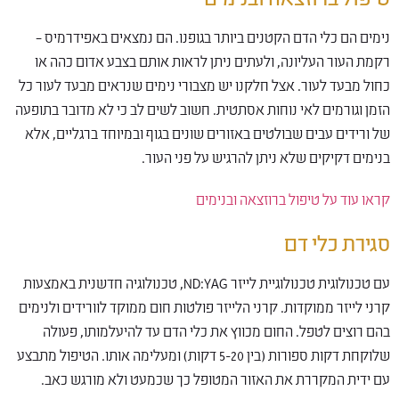
נימים הם כלי הדם הקטנים ביותר בגופנו. הם נמצאים באפידרמיס –
רקמת העור העליונה, ולעתים ניתן לראות אותם בצבע אדום כהה או
כחול מבעד לעור. אצל חלקנו יש מצבורי נימים שנראים מבעד לעור כל
הזמן וגורמים לאי נוחות אסתטית. חשוב לשים לב כי לא מדובר בתופעה
של ורידים עבים שבולטים באזורים שונים בגוף ובמיוחד ברגליים, אלא
בנימים דקיקים שלא ניתן להרגיש על פני העור.
קראו עוד על טיפול ברוזצאה ובנימים
סגירת כלי דם
עם טכנולוגית טכנולוגיית לייזר ND:YAG, טכנולוגיה חדשנית באמצעות
קרני לייזר ממוקדות. קרני הלייזר פולטות חום ממוקד לוורידים ולנימים
בהם רוצים לטפל. החום מכווץ את כלי הדם עד להיעלמותו, פעולה
שלוקחת דקות ספורות (בין 5-20 דקות) ומעלימה אותו. הטיפול מתבצע
עם ידית המקררת את האזור המטופל כך שכמעט ולא מורגש כאב.