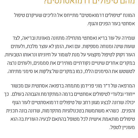
מהם טיפולים דרמואסתטים?
המונח "טיפולים דרמואסטים" מתייחס אל הליכים שעיקרם טיפול
אסתטי בעור הפנים והגוף.
שמירה על עור בריא ואסתטי מתחילה מתזונה מאוזנת ובריאה, לצד
שעות שינה ומנוחה מספקות. עם זאת, הזמן לא עוצר מלכת, ולעתים
העור זקוק לטיפול מקצועי על מנת לשמור על חיוניתו ונראותו הטבעיות.
במקרים אחרים שינויים נקודתיים מותירים את סממנים, ולעתים נרצה
לטשטש את הסימנים הללו, כמו במקרים של צלקות או סימני מתיחה.
המרפאה של ד"ר מוני פרידמן מתמחה ברפואה אסתטית עם מכשור
ייחודי ובלעדי לטיפולים אסתטיים ברמה המתקדמת והגבוהה בעולם. כך
יכולה שרונה לבצע מגוון רחב של טיפולים דרמואסתטיים לעור הגוף
והפנים. כשהיא משתמשת בטכנולוגיות מתקדמות, שרונה בונה תכנית
טיפולים מותאמת אישית לכל מטופל בהתאם לבעיה העורית בה הוא
מעוניין לטפל.