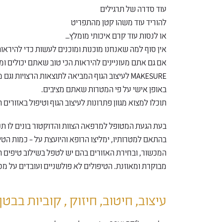
עוד סדרה של תרגילים
להוריד עוד משהו קטן מהתפריט
או לנסות עוד קרם איכותי מומלץ…
אין סוף למה שאנחנו מוכנות ומוכנים לעשות כדי להיראות
אם גם אתם מעוניינים להיראות הכי טוב שאתם יכולים ומ
MAKESURE לעיצוב הגוף המביאה לתוצאות הרצויות
באופן אישי על פי המטרות שאתם מציבים.
תוכלו למצוא מגוון פתרונות לעיצוב הגוף וטיפול באזורי
בעת הגעת המטופל למרפאה הצוות והדוקטור בונים לו תכ
בהתאם למטרותיו, ימליצו הרופא והיועצת על – כמות הט
המכשור, ובחירת האזורים בהם יש לטפל בשילוב טיפים הן
מבוקרת ומאוזנת. הטיפולים לא פולשניים ועובדים על מס
עיצוב, חיטוב, חיזוק , קוביות בבטן