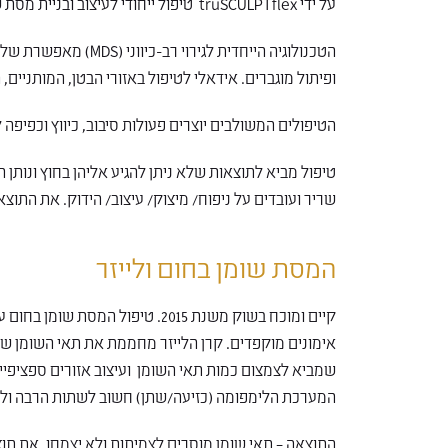
על ידי truSCULPTflex​ טיפול ייחודי לעיצוב ובניית מסת שריר, שריפת שומנים וחיטוב הגוף.
הטכנולוגיה הייחדית לגי
ופיתול מוגברים. אידאלי לטיפול באזורי הבטן, המותניים, 
הטיפולים המשולבים יוצרים פעולות סיבוב, כיווץ וכפיפה 
טיפול מביא לתוצאות שלא ניתן להגיע אליהן בחוץ ונותן
שריר ועובדים על ניפוח/ מיצוק/ עיצוב/ הידוק. את התוצ
המסת שומן בחום ולייזר
קיים ומוכח בשוק משנת 2015. טיפול 
אימונים מוקפדים. קרן הלייזר מחממת את תאי השומן 
שמביא לצמצום כמות תאי השומן ועיצוב אזורים ספציפי
המערכת הלימפומה (כזיעה/שתן) חשוב לשתות הרבה ולע
התוצאה – תאי שומן מוסרים לצמיתות ולא יצמחו. את תו