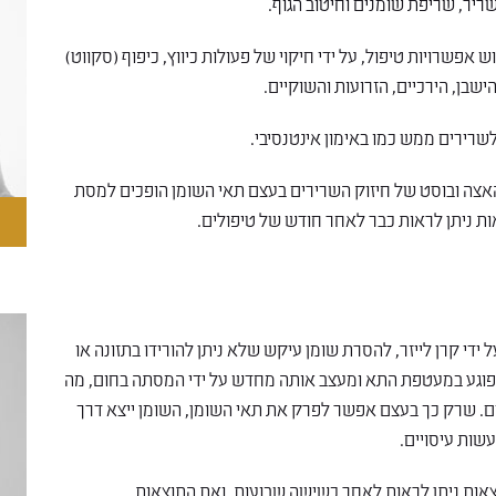
רוי רב-כיווני (MDS) מאפשרת שלוש אפשרויות טיפול, על ידי חיקוי של פעולות כיווץ, כיפוף (סקווט)
הישבן, הירכיים, הזרועות והשוקיים.
לשרירים ממש כמו באימון אינטנסיבי.
 האצה ובוסט של חיזוק השרירים בעצם תאי השומן הופכים למסת
אות ניתן לראות כבר לאחר חודש של טיפולים.
המסת שומן בחום על ידי קרן לייזר, להסרת שומן עיקש שלא ניתן להורידו בתזונה או
שפוגע במעטפת התא ומעצב אותה מחדש על ידי המסתה בחום, מה
ים. שרק כך בעצם אפשר לפרק את תאי השומן, השומן ייצא דרך
שות עיסויים.
צאות ניתן לראות לאחר כשישה שבועות, ואת התוצאות