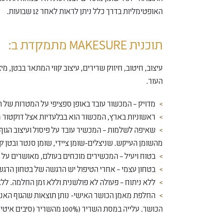
האופטימליות בדרך כלל ניתן לראות לאחר 12 שבועות.
תוכנית MAKESURE מתמקדת ב:
עיצוב, חיטוב, חיזוק שרירים, עיצוב קווי המתאר בבטן, מי
העור.
מדויק – המכשור עובד באופן ספציפי על המטרות של ה
ראשוניות בארץ, המכשור הוא בבלעדיות אצל דוקטור מ
שאיפה לשלמות – המכשיר עובד על פיסול ועיצוב הגוף, 
מהשומן העיקש. שניצלים-שומן ציידי, שומן סנטר ובטן קט
בטוח ויעיל – המכשירים מוכחים בעולם, מאושרים על ידי ה ce ואמ"ר
בטחון עצמי – אחרי הטיפול יש הרגשה של בטחון הרגשה
ללא ניתוח – פעולה לא פולשנית וללא זמן החלמה. לל
החלפת מאמן הכושר האישי- נותן תוצאות שהגוף האנוש
הכושר. עלייה במסת השריר (100% מהשריר (סיבים איטיים, לא כמו בחדר כושר)