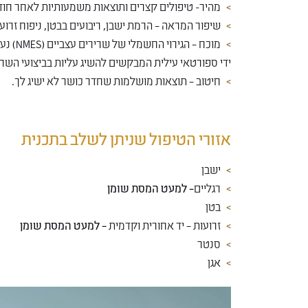
מהיר- טיפולים קצרים ותוצאות משמעותיות לאחר חוד
שיפור המראה – הרמת ישבן, ריבועים בבטן, ניפוח זרועו
מוכח –
ידי ספורטאי עילית המבקשים להשיג עליות בביצועי השרי
חיטוב – תוצאות מושלמות שחדר כושר לא ישיג לך.
אזורי הטיפול שניתן לשלב בתכנית
ישבן
רגליים
– למעט המסת שומן
בטן
זרועות – יד אחורית וקדמית
– למעט המסת שומן
סנטר
אגן