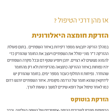
אז מהן דרכי הטיפול ?
הזרקת חומצה היאלורונית
במהלך הזרקה יתבצעו מספר דקירות באיזור השפתיים . בתום פעולת
ההזרקה ד"ר מוני ימולל את השפתיים ויעצב את החומר שהוזרק כדי
להמנע מגושים לא רצויים. יתכן ויופיע שטף דם ובכל מקרה השפתיים
יהיו נפוחות באיזור ההזרקה כתוצאה מהדקירות ולא רק מהחומר
שהוחדר. נפיחות זו תחלוף כעבור מספר ימים. בחומר שהוזרק יש
לידוקאין שהוא חומר של הרדמה מקומית. איזור השפתיים יורגש רדום
כמו לאחר טיפול אצל רופא שיניים למשך 3 שעות לערך.
הזרקת בוטוקס
הבוטוקס מוזרק לשרירים ההיפר-אקטיביים של השפה העליונה, ובכך