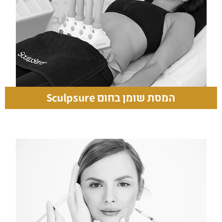
המסת שומן בחום Sculpsure