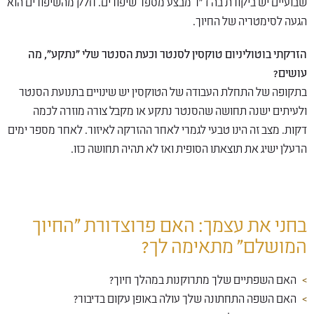
שבועיים יש ביקורת בה ד"ר מבצע מספר שיפורים. חלק מהשיפורים הוא
הגעה לסימטריה של החיוך.
הזרקתי בוטוליניום טוקסין לסנטר וכעת הסנטר שלי "נתקע", מה
עושים?
בתקופה של התחלת העבודה של הטוקסין יש שינויים בתנועת הסנטר
ולעיתים ישנה תחושה שהסנטר נתקע או מקבל צורה מוזרה לכמה
דקות. מצב זה הינו טבעי לגמרי לאחר ההזרקה לאיזור. לאחר מספר ימים
הרעלן ישיג את תוצאתו הסופית ואז לא תהיה תחושה כזו.
בחני את עצמך: האם פרוצדורת "החיוך
המושלם" מתאימה לך?
האם השפתיים שלך מתרוקנות במהלך חיוך?
האם השפה התחתונה שלך עולה באופן עקום בדיבור?