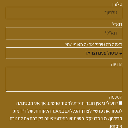
טלפון
דוא"ל
באיזה סוג טיפול את/ה מעוניין/ת?
הודעה
הסכמה
ידוע לי כי אין חובה חוקית למסור פרטים, אך אני מסכים/ה
למסור את פרטיי לצורך הכללתם במאגר הלקוחות של ד''ר מוני
פרידמן/ מ.נ סרג'יקל. השימוש במידע ייעשה רק בהתאם למטרת
איסופו.