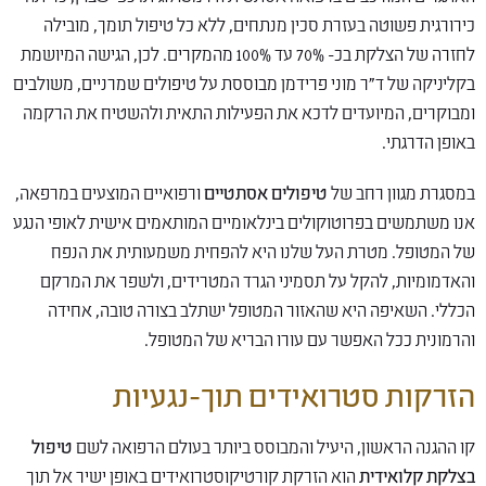
כירורגית פשוטה בעזרת סכין מנתחים, ללא כל טיפול תומך, מובילה
לחזרה של הצלקת בכ- 70% עד 100% מהמקרים. לכן, הגישה המיושמת
בקליניקה של ד"ר מוני פרידמן מבוססת על טיפולים שמרניים, משולבים
ומבוקרים, המיועדים לדכא את הפעילות התאית ולהשטיח את הרקמה
באופן הדרגתי.
במסגרת מגוון רחב של
טיפולים אסתטיים
ורפואיים המוצעים במרפאה,
אנו משתמשים בפרוטוקולים בינלאומיים המותאמים אישית לאופי הנגע
של המטופל. מטרת העל שלנו היא להפחית משמעותית את הנפח
והאדמומיות, להקל על תסמיני הגרד המטרידים, ולשפר את המרקם
הכללי. השאיפה היא שהאזור המטופל ישתלב בצורה טובה, אחידה
והרמונית ככל האפשר עם עורו הבריא של המטופל.
הזרקות סטרואידים תוך-נגעיות
קו ההגנה הראשון, היעיל והמבוסס ביותר בעולם הרפואה לשם
טיפול
בצלקת קלואידית
הוא הזרקת קורטיקוסטרואידים באופן ישיר אל תוך