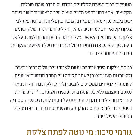
מטופלים רבים מגיעים לקליניקה בתחושה חרדה שהם סובלים
מקלואיד, אך אבחון רפואי מדויק הוא השלב הראשון והחשוב ביותר.
ישנו בלבול נפוץ מאוד גם בקרב הציבור בין צלקת היפרטרופית לבין
צלקת קלואידית
, למרות שהמהלך הקליני והפרוגנוזה שלהן שונים.
צלקת היפרטרופית היא אכן צלקת מוגבהת, אדומה ובולטת מעל פני
העור, אך היא נשארת תמיד בגבולות הברורים של הפציעה המקורית
ואינה מתפשטת לצדדים.
בנוסף, צלקות היפרטרופיות נוטות לעבור שלב של רגרסיה טבעית
ולהשתטח מעט מעצמן לאחר תקופה של מספר חודשים או שנים.
לעומתן, קלואידים ממשיכים לשגשג ולגדול, ולעיתים רחוקות מאוד
נסוגים מעצמם ללא כל התערבות רפואית חיצונית. ד"ר מוני פרידמן
עורך אבחון קליני מדוקדק המבוסס על הסתכלות, מישוש והיסטוריה
רפואית כדי לוודא את סוג הרקמה, מה שמבטיח בחירה בפרוטוקול
הטיפולי היעיל ביותר.
גורמי סיכון: מי נוטה לפתח צלקת