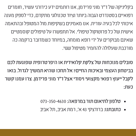
בקליניקה של ד"ר מוני פרידמן, אנו רותמים ידע כירורגי עשיר, חומרים
רפואיים בסטנדרט הגבוה ביותר וציוד טכנולוגי מתקדם, כדי לספק מענה
איכותי לכל בעיה עורית. אנו מאמינים בשקיפות מול המטופל ובהתאמה
אישית של כל פרוטוקול טיפולי. אל תתפשרו על טיפולים קוסמטיים
שאינם מבוקרים על ידי רופא מומחה, במיוחד כשמדובר ברקמה כה
מורכבת שעלולה להחמיר מטיפול שגוי.
סובלים מנוכחות של צלקת קלואידית או היפרטרופית שפוגעת לכם
בביטחון העצמי ובאיכות החיים? אל תחכו שהיא תמשיך לגדול. בואו
לקבל ייעוץ רפואי מקצועי ויסודי אצל ד"ר מוני פרידמן. צרו עמנו קשר
כעת:
טלפון לתיאום תור במרפאה:
073-350-4630
כתובתנו:
ברודצקי 43 א', רמת אביב, תל אביב