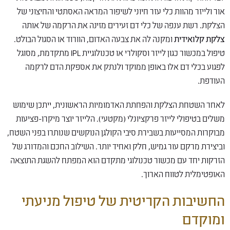
אור ולייזר מהוות כלי עזר חיוני לשיפור המראה האסתטי והחיצוני של
הצלקת. רשת ענפה של כלי דם זעירים מזינה את הרקמה של אותה
צלקת קלואידית
ומקנה לה את צבעה האדום, הוורוד או הסגול הבולט.
טיפול במכשור כגון לייזר וסקולרי או טכנולוגיית IPL מתקדמת, מסוגל
לפגוע בכלי דם אלו באופן ממוקד ולנתק את אספקת הדם לרקמה
העודפת.
לאחר השטחת הצלקת והפחתת האדמומיות הראשונית, ייתכן שימוש
משלים בטיפולי לייזר פרקציונלי (מקטעי). הלייזר יוצר מיקרו-פציעות
מבוקרות המסייעות בשבירת סיבי הקולגן הנוקשים שנותרו בפני השטח,
וביצירת מרקם עור גמיש, חלק ואחיד יותר. השילוב החכם והמדורג של
הזרקות יחד עם מכשור טכנולוגי מתקדם הוא המפתח להשגת התוצאה
האופטימלית לטווח הארוך.
החשיבות הקריטית של טיפול מניעתי
ומוקדם