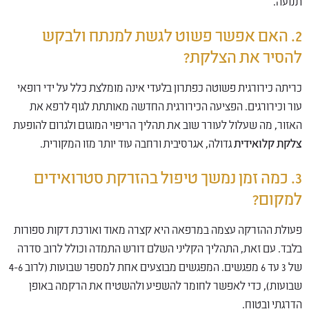
תנועה.
2. האם אפשר פשוט לגשת למנתח ולבקש
להסיר את הצלקת?
כריתה כירורגית פשוטה כפתרון בלעדי אינה מומלצת כלל על ידי רופאי
עור וכירורגים. הפציעה הכירורגית החדשה מאותתת לגוף לרפא את
האזור, מה שעלול לעורר שוב את תהליך הריפוי המוגזם ולגרום להופעת
צלקת קלואידית
גדולה, אגרסיבית ורחבה עוד יותר מזו המקורית.
3. כמה זמן נמשך טיפול בהזרקת סטרואידים
למקום?
פעולת ההזרקה עצמה במרפאה היא קצרה מאוד ואורכת דקות ספורות
בלבד. עם זאת, התהליך הקליני השלם דורש התמדה וכולל לרוב סדרה
של 3 עד 6 מפגשים. המפגשים מבוצעים אחת למספר שבועות (לרוב 4-6
שבועות), כדי לאפשר לחומר להשפיע ולהשטיח את הרקמה באופן
הדרגתי ובטוח.