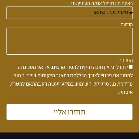
באיזה סוג טיפול את/ה מעוניין/ת?
הודעה
הסכמה
ידוע לי כי אין חובה חוקית למסור פרטים, אך אני מסכים/ה
למסור את פרטיי לצורך הכללתם במאגר הלקוחות של ד''ר מוני
פרידמן/ מ.נ סרג'יקל. השימוש במידע ייעשה רק בהתאם למטרת
איסופו.
תחזרו אליי