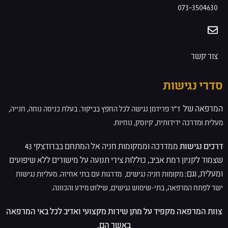
073-3504630
צור קשר
סדרי נגישות
המרפאה של
ד”ר פרידמן
נגישה לכל החפץ בביקור. בעלת
כניסה נוחה, חנייה,
מעלית ומדרכה ידידותית, קיוסק, נוחיות.
דרכים נגישות
ממדרכה וממקומות חניה אל המתחם בברודצקי 43
שצמוד לקניון רמת אביב, כוללות צירי תנועה על מישורים ללא שיפועים
ומעלית, וגם:
מקומות חניה נגישים,
מדרגות עם בתי אחיזה.
מעליות נגישות
ישר לפתח המרפאה,
בתי-שימוש נגישים,
שילוט מידע והכוונה.
צוות המרפאה מקפיד על מתן שירות מקצועי ואדיב לכל באי המרפאה
באשר הם.