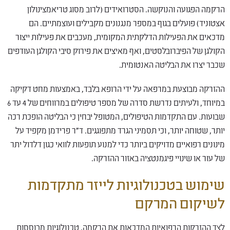
הרקמה הפגועה והנוקשה. הסטרואידים (לרוב מסוג טריאמצינולון
אצטוניד) פועלים בגוף במספר מנגנונים מקבילים ועוצמתיים. הם
מדכאים את הפעילות הדלקתית המקומית, מעכבים את פעילות ייצור
הקולגן של הפיברובלסטים, ואף מאיצים את פירוק סיבי הקולגן העודפים
שכבר יצרו את הבליטה האנטומית.
ההזרקה מבוצעת במרפאה על ידי הרופא בלבד, באמצעות מחט דקיקה
במיוחד, ולעיתים נדרשת סדרה של מספר טיפולים במרווחים של 4 עד 6
שבועות. עם התקדמות הטיפולים, המטופל יבחין כי הבליטה הופכת רכה
יותר, שטוחה יותר, וכי תסמיני הגרד מתפוגגים. ד"ר פרידמן מקפיד על
מינונים רפואיים מדויקים ביותר כדי למנוע תופעות לוואי כגון דלדול יתר
של עור או שינויי פיגמנטציה באזור ההזרקה.
שימוש בטכנולוגיות לייזר מתקדמות
לשיקום המרקם
לצד ההזרקות הרפואיות המדכאות את הרקמה, טכנולוגיות מבוססות