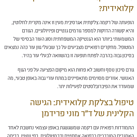
קלואידית?
הופעתה של רקמה צלקתית אגרסיבית מעין זו אינה מקרית לחלוטין,
והיא קשורה הדוקות למספר גורמים גנטיים ופיזיולוגיים. הגורם
המשמעותי ביותר הוא הגנטיקה המשפחתית וסוג העור הבסיסי של
המטופל. מחקרים רפואיים מצביעים על כך שבעלי גוון עור כהה נמצאים
בסיכון גבוה בהרבה לפתח תופעה זו בהשוואה לבעלי עור בהיר.
גורם סיכון נוסף וחשוב לא פחות הוא מיקום הפציעה על פני הגוף
האנושי. אזורים מסוימים מתאפיינים במתח עורי גבוה באופן טבעי, מה
שמעודד את הפיברובלסטים לפעילות יתר.
טיפול בצלקת קלואידית: הגישה
הקלינית של ד"ר מוני פרידמן
התמודדות רפואית עם רקמה שמשגשגת באופן עצמאי נחשבת לאחד
האתגרים המורכבים ברפואה אסתטית ודרמטולוגית. כפי שצוין, כריתה