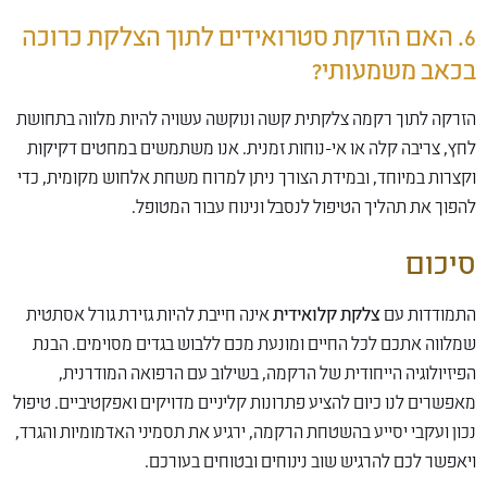
6. האם הזרקת סטרואידים לתוך הצלקת כרוכה
בכאב משמעותי?
הזרקה לתוך רקמה צלקתית קשה ונוקשה עשויה להיות מלווה בתחושת
לחץ, צריבה קלה או אי-נוחות זמנית. אנו משתמשים במחטים דקיקות
וקצרות במיוחד, ובמידת הצורך ניתן למרוח משחת אלחוש מקומית, כדי
להפוך את תהליך הטיפול לנסבל ונינוח עבור המטופל.
סיכום
התמודדות עם
צלקת קלואידית
אינה חייבת להיות גזירת גורל אסתטית
שמלווה אתכם לכל החיים ומונעת מכם ללבוש בגדים מסוימים. הבנת
הפיזיולוגיה הייחודית של הרקמה, בשילוב עם הרפואה המודרנית,
מאפשרים לנו כיום להציע פתרונות קליניים מדויקים ואפקטיביים. טיפול
נכון ועקבי יסייע בהשטחת הרקמה, ירגיע את תסמיני האדמומיות והגרד,
ויאפשר לכם להרגיש שוב נינוחים ובטוחים בעורכם.