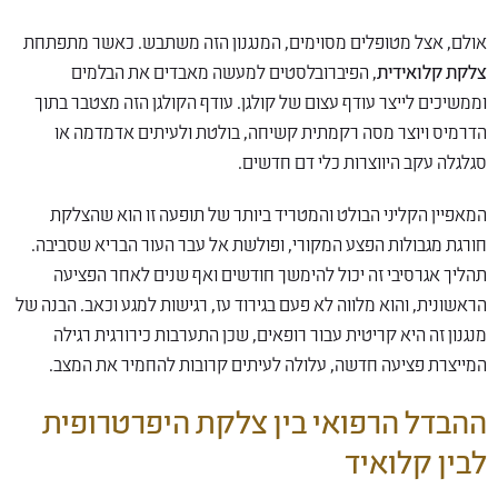
אולם, אצל מטופלים מסוימים, המנגנון הזה משתבש. כאשר מתפתחת
צלקת קלואידית
, הפיברובלסטים למעשה מאבדים את הבלמים
וממשיכים לייצר עודף עצום של קולגן. עודף הקולגן הזה מצטבר בתוך
הדרמיס ויוצר מסה רקמתית קשיחה, בולטת ולעיתים אדמדמה או
סגלגלה עקב היווצרות כלי דם חדשים.
המאפיין הקליני הבולט והמטריד ביותר של תופעה זו הוא שהצלקת
חורגת מגבולות הפצע המקורי, ופולשת אל עבר העור הבריא שסביבה.
תהליך אגרסיבי זה יכול להימשך חודשים ואף שנים לאחר הפציעה
הראשונית, והוא מלווה לא פעם בגירוד עז, רגישות למגע וכאב. הבנה של
מנגנון זה היא קריטית עבור רופאים, שכן התערבות כירורגית רגילה
המייצרת פציעה חדשה, עלולה לעיתים קרובות להחמיר את המצב.
ההבדל הרפואי בין צלקת היפרטרופית
לבין קלואיד