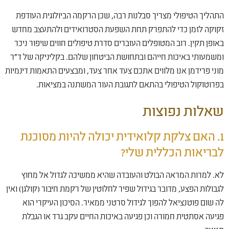
התהליך הטיפולי מצריך סבלנות רבה, שכן הרקמה הביולוגית העודפת
זקוקה לזמן כדי להתפרק תחת השפעת הסטרואידים ולהתעצב מחדש
באופן תקין. רוב המטופלים העוברים סדרת טיפולים חווים שיפור ניכר
ומשמעותי באיכות חייהם ובתחושת הביטחון שלהם. בקליניקה של ד"ר
מוני פרידמן אנו מלווים אתכם צעד אחר צעד, ומבצעים התאמות דינמיות
בפרוטוקול הטיפולי בהתאם לתגובת העור המשתנה במציאות.
שאלות נפוצות
1. האם צלקת קלואידית יכולה להיות מסוכנת
לבריאות הכללית שלי?
לא. למרות המראה הבולט והעובדה שהיא ממשיכה לגדול אל מחוץ
לגבולות הפצע, מדובר בגידול שפיר לחלוטין של רקמת חיבור (קולגן) ואין
לה שום פוטנציאל להפוך לגידול סרטני ממאיר. הסיכון העיקרי הוא
פגיעה אסתטית חמורה וכן פגיעה באיכות החיים עקב גרד או הגבלת