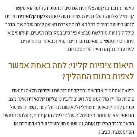
כאשר מדובר ברקמה צלקתית אגרסיבית מסוג זה, הזמן הוא פקטור
קריטי להצלחה. בעלי נטייה גנטית ידועה לפתח
צלקת קלואידית
חייבים
לנהוג במשנה זהירות בכל פעולה המערבת פציעה יזומה של העור. הדבר
כולל הימנעות מוחלטת מביצוע פירסינג במקומות רגישים, קעקועים או
ניתוחים קוסמטיים שאינם הכרחיים רפואית באזורים המועדים
לפורענות כגון הכתפיים או הסטרנום.
תיאום ציפיות קליני: למה באמת אפשר
לצפות בתום התהליך?
רפואה אסתטית אחראית ומתקדמת דורשת שקיפות מלאה ותיאום
ציפיות מדויק מול המטופל. חשוב להבין כי
צלקת קלואידית
אינה מצב
שניתן למחוק באופן וירטואלי וללא שום זכר על העור. מטרת הטיפול
הרפואי היא השטחה מקסימלית של הבליטה הרקמתית, העלמת תסמיני
הכאב והגרד המלווים אותה, וטשטוש משמעותי של האדמומיות או
הפיגמנטציה סביבה.