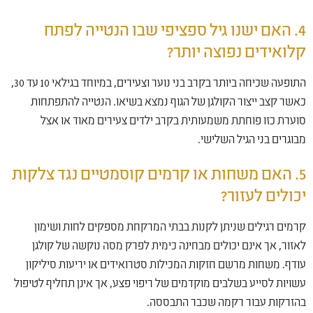
4. האם ישנו גיל ספציפי שבו הנטייה לפתח
קלואידים נפוצה יותר?
התופעה שכיחה ביותר בקרב בני נוער וצעירים, במיוחד בגילאי 10 עד 30,
כאשר קצב ייצור הקולגן של הגוף נמצא בשיאו. הנטייה להתפתחות
סוערת כזו פוחתת משמעותית בקרב ילדים צעירים מאוד או אצל
מבוגרים בני הגיל השלישי.
5. האם משחות או קרמים קוסמטיים נגד צלקות
יכולים לעזור?
קרמים רגילים שניתן לקנות בבתי המרקחת מספקים לחות ושימון
לאזור, אך אינם יכולים מבחינה כימית לפרק מסה נוקשה של קולגן
עודף. משחות מרשם חזקות המכילות סטרואידים או יריעות סיליקון
עשויות לסייע בשלבים מוקדמים של ריפוי פצע, אך אינן תחליף לטיפול
בהזרקות עבור רקמה שכבר התבססה.