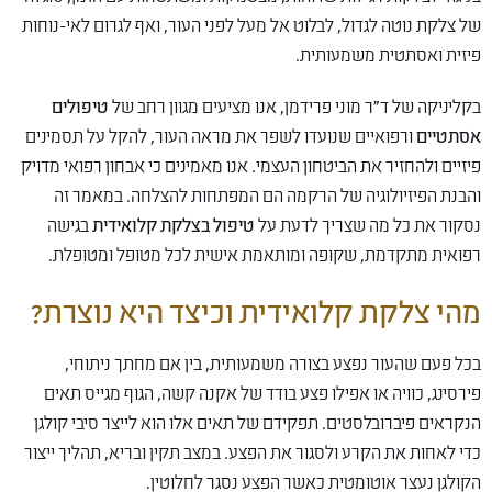
של צלקת נוטה לגדול, לבלוט אל מעל לפני העור, ואף לגרום לאי-נוחות
פיזית ואסתטית משמעותית.
בקליניקה של ד"ר מוני פרידמן, אנו מציעים מגוון רחב של
טיפולים
אסתטיים
ורפואיים שנועדו לשפר את מראה העור, להקל על תסמינים
פיזיים ולהחזיר את הביטחון העצמי. אנו מאמינים כי אבחון רפואי מדויק
והבנת הפיזיולוגיה של הרקמה הם המפתחות להצלחה. במאמר זה
נסקור את כל מה שצריך לדעת על
טיפול בצלקת קלואידית
בגישה
רפואית מתקדמת, שקופה ומותאמת אישית לכל מטופל ומטופלת.
מהי צלקת קלואידית וכיצד היא נוצרת?
בכל פעם שהעור נפצע בצורה משמעותית, בין אם מחתך ניתוחי,
פירסינג, כוויה או אפילו פצע בודד של אקנה קשה, הגוף מגייס תאים
הנקראים פיברובלסטים. תפקידם של תאים אלו הוא לייצר סיבי קולגן
כדי לאחות את הקרע ולסגור את הפצע. במצב תקין ובריא, תהליך ייצור
הקולגן נעצר אוטומטית כאשר הפצע נסגר לחלוטין.