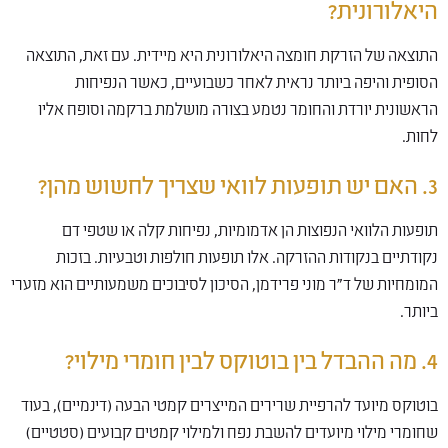
היאלורונית?
התוצאה של הזרקת חומצה היאלורונית היא מיידית. עם זאת, התוצאה
הסופית והיפה ביותר נראית לאחר כשבועיים, כאשר הנפיחות
הראשונית יורדת והחומר נטמע בצורה מושלמת ברקמה וסופח אליו
לחות.
3. האם יש תופעות לוואי שצריך לחשוש מהן?
תופעות הלוואי הנפוצות הן אדמומיות, נפיחות קלה או שטפי דם
נקודתיים בנקודות ההזרקה. אלו תופעות חולפות וטבעיות. בזכות
המומחיות של ד"ר מוני פרידמן, הסיכון לסיבוכים משמעותיים הוא מזערי
ביותר.
4. מה ההבדל בין בוטוקס לבין חומרי מילוי?
בוטוקס מיועד להרפיית שרירים המייצרים קמטי הבעה (דינמיים), בעוד
שחומרי מילוי מיועדים להשבת נפח ולמילוי קמטים קבועים (סטטיים)