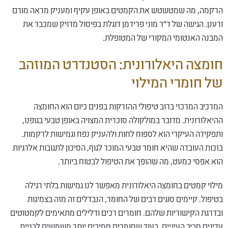
הרקמה, מה שמטשטש את הקמטים באופן עקיף ומעניק מראה מורם
ורענן. הגישה של ד"ר מוני פרידמן דוגלת בפיסול מדויק שמכבד את
המבנה האנטומי המקורי של המטופלת.
חומצה היאלורונית: הסטנדרט המוזהב
של חומרי המילוי
המרכיב המרכזי ברוב טיפולי ההזרקות בפנים כיום הוא החומצה
ההיאלורונית. מדובר במולקולה סוכרית המצויה באופן טבעי בגופנו,
ותפקידה העיקרי הוא לספוח לחות ולהעניק נפח וגמישות לרקמות.
בזכות העובדה שהיא חומר טבעי המוכר לגוף, הסיכון לתגובות אלרגיות
הוא אפסי כמעט, מה שהופך את הטיפול לבטוח ביותר.
מילוי קמטים בחומצה היאלורונית מאפשר לנו גמישות בלתי רגילה
בטיפול. קיימים סוגים רבים של החומר, הנבדלים זה מזה בצמיגות
ובדרגת הקישוריות שלהם. חומרים רכים ודלילים מתאימים לקמטוטים
עדינים סביב העיניים, בעוד שחומרים סמיכים יותר משמשים לבניית