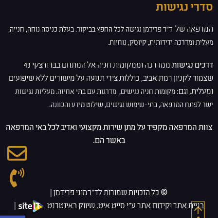
סדרי נגישות
המרפאה של
ד”ר פרידמן
נגישה לכל החפץ בביקור. בעלת
כניסה נוחה, חנייה,
מעלית ומדרכה ידידותית, קיוסק, נוחיות.
דרכים נגישות
ממדרכה וממקומות חניה אל המתחם בברודצקי 43
שצמוד לקניון רמת אביב, כוללות צירי תנועה על מישורים ללא שיפועים
ומעלית, וגם:
מקומות חניה נגישים,
מדרגות עם בתי אחיזה.
מעליות נגישות
ישר לפתח המרפאה,
בתי-שימוש נגישים,
שילוט מידע והכוונה.
צוות המרפאה מקפיד על מתן שירות מקצועי ואדיב לכל באי המרפאה
באשר הם.
© כל הזכויות שמורות לד״רמוני פרידמן |
בניית אתר וקידום אתר ע"י
סייט איט, שיווק באינטרנט
|