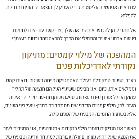
עם ראייה אסתטית הוליסטית כדי להעניק לך תוצאה הרמונית ומדויקת
להפליא.
אל תתני לזמן להכתיב את המראה שלך, צרי קשר עוד היום לתיאום
פגישת אבחון אישית והתחילי את הדרך למראה זוהר ובטוח בעצמך!
המהפכה של מילוי קמטים: מתיקון
נקודתי לאדריכלות פנים
בעבר, הגישה המקובלת בעולם האסתטיקה הייתה פשוטה: רואים קמט
וממלאים אותו. כיום, אנו מבינים ששינויי הגיל הם תוצאה של תהליך
עמוק הכולל אובדן נפח בעצמות, ספיגת שומן תת-עורי וירידה באיכות
העור. לכן, מילוי קמטים מודרני אינו מתמקד רק בחריץ שעל פני השטח,
אלא בשחזור התמיכה המבנית של הפנים כולה.
כאשר אנו מזריקים חומרי מילוי בנקודות אסטרטגיות, אנו מחזירים לעור
את המצע שעליו הוא נשען. פעולה זו גורמת למתיחה עדינה וטבעית של