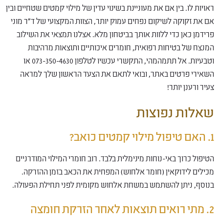
ראויות לו. בין אם את מעוניינת בשינוי עדין של מילוי קמטים שטחיים ובין
אם את זקוקה לשיקום נפחים עמוק יותר, הצוות המקצועי של ד"ר מוני
פרידמן כאן כדי ללוות אותך בביטחון מלא. אצלנו תמצאי את השילוב
המנצח של בטיחות רפואית, חומרים איכותיים ותוצאות מרהיבות
וטבעיות. אל תתמהמהי, התקשרי עכשיו לטלפון 073-350-4630 או
השאירי פרטים באתר, ובואי לתאם את הצעד הראשון שלך למראה
צעיר ורענן יותר!
שאלות נפוצות
1. האם טיפול מילוי קמטים כואב?
הטיפול כרוך באי-נוחות מינימלית בלבד. רוב חומרי המילוי המודרניים
מכילים לידוקאין (חומר אלחוש) המפחית את הכאב בזמן ההזרקה.
בנוסף, ניתן להשתמש במשחת אלחוש מקומית לפני תחילת הפעולה.
2. מתי רואים תוצאות לאחר הזרקת חומצה