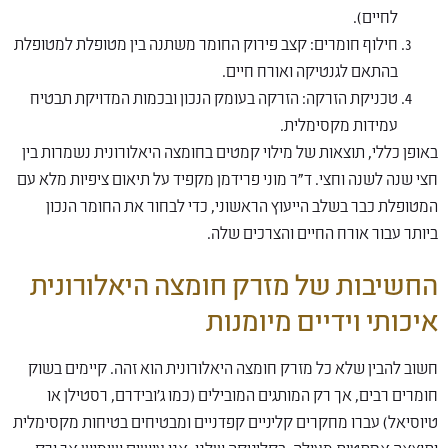
לחיים).
חילוף חומרים: קצב פירוק החומר משתנה בין מטופלת למטופלת
בהתאם לגנטיקה ואורח חיים.
טכניקת הזרקה: הזרקה בעומק הנכון ובכמות המדויקת תבטיח
עמידות מקסימלית.
באופן כללי, תוצאות של מילוי קמטים בחומצה היאלורונית נשמרות בין
חצי שנה לשנה וחצי. ד"ר מוני פרידמן מקפיד על תיאום ציפיות מלא עם
המטופלת כבר בשלב הייעוץ הראשוני, כדי לבחור את החומר הנכון
ביותר עבור אורח החיים והצרכים שלה.
החשיבות של מזרק חומצה היאלורונית
איכותי וידיים מיומנות
חשוב להבין שלא כל מזרק חומצה היאלורונית הוא זהה. קיימים בשוק
חומרים רבים, אך רק המותגים המובילים (כמו ג'ובידרם, רסטילן או
טיוסיאל) עברו מחקרים קליניים קפדניים ומבטיחים בטיחות מקסימלית