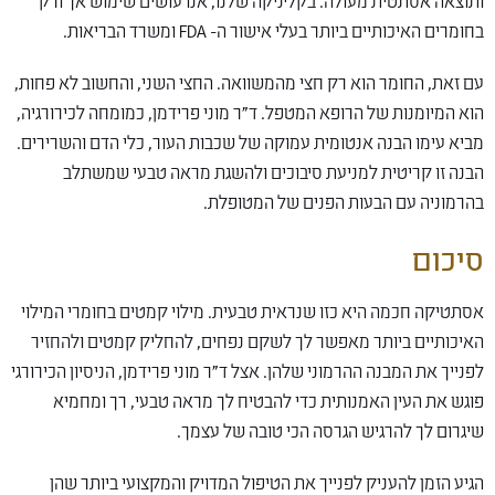
ותוצאה אסתטית מעולה. בקליניקה שלנו, אנו עושים שימוש אך ורק
בחומרים האיכותיים ביותר בעלי אישור ה- FDA ומשרד הבריאות.
עם זאת, החומר הוא רק חצי מהמשוואה. החצי השני, והחשוב לא פחות,
הוא המיומנות של הרופא המטפל. ד"ר מוני פרידמן, כמומחה לכירורגיה,
מביא עימו הבנה אנטומית עמוקה של שכבות העור, כלי הדם והשרירים.
הבנה זו קריטית למניעת סיבוכים ולהשגת מראה טבעי שמשתלב
בהרמוניה עם הבעות הפנים של המטופלת.
סיכום
אסתטיקה חכמה היא כזו שנראית טבעית. מילוי קמטים בחומרי המילוי
האיכותיים ביותר מאפשר לך לשקם נפחים, להחליק קמטים ולהחזיר
לפנייך את המבנה ההרמוני שלהן. אצל ד"ר מוני פרידמן, הניסיון הכירורגי
פוגש את העין האמנותית כדי להבטיח לך מראה טבעי, רך ומחמיא
שיגרום לך להרגיש הגרסה הכי טובה של עצמך.
הגיע הזמן להעניק לפנייך את הטיפול המדויק והמקצועי ביותר שהן