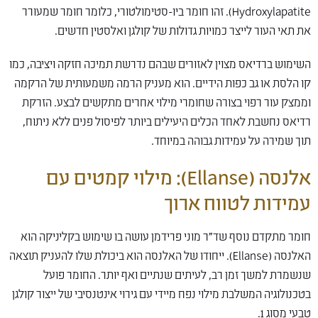
Hydroxylapatite). זהו חומר ביו-סטימולטורי, כלומר חומר שמעורר
את תאי העור לייצר כמויות גדולות של קולגן ואלסטין חדשים.
השימוש ברדיאס מצוין לאזורים שבהם נדרשת תמיכה חזקה ויציבה, כמו
קו הלסת או גב כפות הידיים. הוא מעניק הרמה משמעותית של הרקמה
וממצק עור רפוי בצורה שחומרי מילוי אחרים מתקשים לבצע. הזרקת
רדיאס נחשבת לאחד הכלים היעילים ביותר לפיסול פנים ללא ניתוח,
תוך שמירה על עמידות גבוהה במיוחד.
אלנסה (Ellanse): מילוי קמטים עם
עמידות לטווח ארוך
חומר מתקדם נוסף שד"ר מוני פרידמן עושה בו שימוש בקליניקה הוא
האלנסה (Ellanse). ייחודו של האלנסה הוא ביכולת שלו להעניק תוצאה
שנשמרת למשך זמן רב, לעיתים שנתיים ואף יותר. החומר פועל
בטכנולוגיה המשלבת מילוי נפח מיידי עם גירוי אינטנסיבי של ייצור קולגן
טבעי מסוג 1.