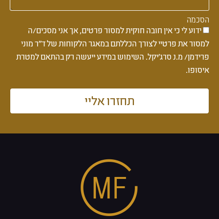
הסכמה
ידוע לי כי אין חובה חוקית למסור פרטים, אך אני מסכים/ה
למסור את פרטיי לצורך הכללתם במאגר הלקוחות של ד''ר מוני
פרידמן/ מ.נ סרג'יקל. השימוש במידע ייעשה רק בהתאם למטרת
איסופו.
תחזרו אליי