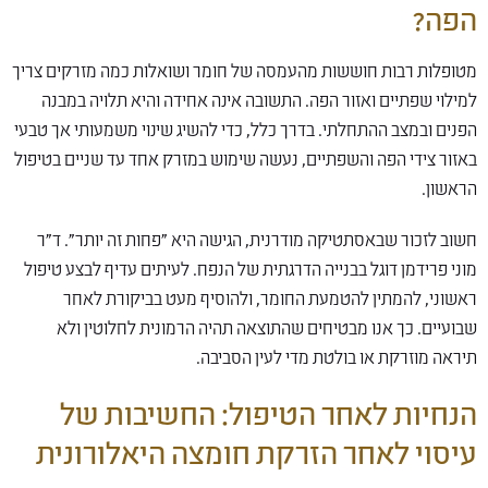
הפה?
מטופלות רבות חוששות מהעמסה של חומר ושואלות כמה מזרקים צריך
למילוי שפתיים ואזור הפה. התשובה אינה אחידה והיא תלויה במבנה
הפנים ובמצב ההתחלתי. בדרך כלל, כדי להשיג שינוי משמעותי אך טבעי
באזור צידי הפה והשפתיים, נעשה שימוש במזרק אחד עד שניים בטיפול
הראשון.
חשוב לזכור שבאסתטיקה מודרנית, הגישה היא "פחות זה יותר". ד"ר
מוני פרידמן דוגל בבנייה הדרגתית של הנפח. לעיתים עדיף לבצע טיפול
ראשוני, להמתין להטמעת החומר, ולהוסיף מעט בביקורת לאחר
שבועיים. כך אנו מבטיחים שהתוצאה תהיה הרמונית לחלוטין ולא
תיראה מוזרקת או בולטת מדי לעין הסביבה.
הנחיות לאחר הטיפול: החשיבות של
עיסוי לאחר הזרקת חומצה היאלורונית