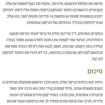
סיימת את הטיפול והתוצאה מדהימה, עכשיו תור הגוף לעשות את שלו.
בשבועיים הראשונים החומר מתמקם ברקמה וסופח אליו לחות. לעיתים
ייתכנו גבשושיות קטנות או תחושת אי-סדירות מתחת לעור, וזהו שלב
טבעי לחלוטין בתהליך ההחלמה של הזרקות אסתטיות.
במקרים מסוימים, ד"ר פרידמן ימליץ על עיסוי לאחר הזרקת חומצה
היאלורונית. העיסוי עוזר לשטח את החומר ולוודא שהוא מפוזר בצורה
אחידה בתוך הקמט. עם זאת, חשוב לבצע זאת רק לפי הנחיה מפורשת
ובהתאם לטכניקה שהוסברה במרפאה, כדי לא להזיז את החומר למיקום
לא רצוי.
סיכום
החיוך הוא כרטיס הביקור שלנו, והוא הדבר הראשון שאנשים מבחינים בו
כשהם פוגשים אותנו. מילוי קמטים בצידי הפה הוא הרבה יותר מעוד
פרוצדורה אסתטית, שכן מדובר בשינוי קטן ומדויק שמעניק רעננות
מיידית, מרכך את הבעת הפנים ומחזיר לך את הביטחון העצמי שהזמן