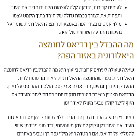
לעיתים קרובות, הזרקה קלה לעצמות הלחיים תרים את העור
ותפחית את הצורך בכמות גדולה של חומר בתוך הקמט עצמו.
מילוי קמטים בצידי הפה באמצעות חומצה היאלורונית שומר על
גמישות התנועה הטבעית של הפה.
מה ההבדל בין רדיאס לחומצה
היאלורונית באזור הפה?
שאלה שעולה לעיתים קרובות בייעוץ היא מה ההבדל בין רדיאס לחומצה
היאלורונית. בעוד שהחומצה ההיאלורונית היא חומר סופח לחות
המעניק נפח רך וגמיש, הרדיאס הוא ביו-סטימולטור המבוסס על סידן.
הרדיאס מצטיין ביצירת פיגומים חזקים יותר מתחת לעור ומעודד את
הגוף לייצר קולגן טבעי משלו לאורך זמן.
באזור צידי הפה, הבחירה בין החומרים תלויה בעומק הקמטים ובאיכות
העור. אם העור דק וזקוק למיצוק משמעותי, ד"ר מוני פרידמן עשוי
להמליץ על רדיאס. אם המטרה היא מילוי נפח רך וטבעי באזורים