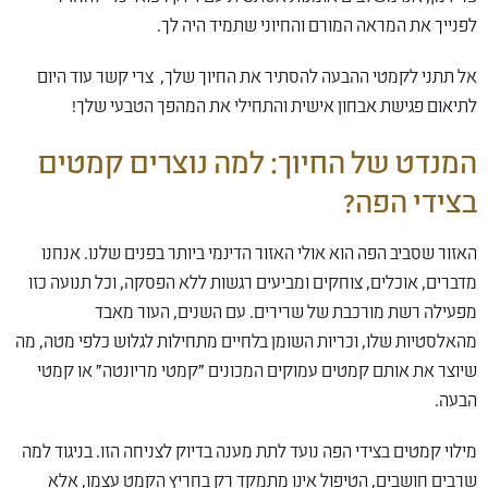
לפנייך את המראה המורם והחיוני שתמיד היה לך.
אל תתני לקמטי ההבעה להסתיר את החיוך שלך, צרי קשר עוד היום
לתיאום פגישת אבחון אישית והתחילי את המהפך הטבעי שלך!
המנדט של החיוך: למה נוצרים קמטים
בצידי הפה?
האזור שסביב הפה הוא אולי האזור הדינמי ביותר בפנים שלנו. אנחנו
מדברים, אוכלים, צוחקים ומביעים רגשות ללא הפסקה, וכל תנועה כזו
מפעילה רשת מורכבת של שרירים. עם השנים, העור מאבד
מהאלסטיות שלו, וכריות השומן בלחיים מתחילות לגלוש כלפי מטה, מה
שיוצר את אותם קמטים עמוקים המכונים "קמטי מריונטה" או קמטי
הבעה.
מילוי קמטים בצידי הפה נועד לתת מענה בדיוק לצניחה הזו. בניגוד למה
שרבים חושבים, הטיפול אינו מתמקד רק בחריץ הקמט עצמו, אלא