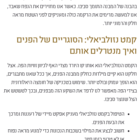
בהבנה של המבנה התומך סביבו. כאשר אנו מחזירים את הנפח שאבד,
אנו למעשה מרימים את הרקמה כולה ומעניקים לפני השטח מראה
חלק והרמוני יותר.
קמט נזולביאלי: הסוגריים של הפנים
ואיך מנטרלים אותם
הקמט הנזולביאלי הוא אותו קו היורד מצדי האף לכיוון זוויות הפה. אצל
חלקנו הוא קיים מילדות כחלק ממבנה הפנים, אך ככל שאנו מתבגרים,
הוא הופך עמוק ובולט יותר. שימוש בטכניקה של חומצה היאלורונית
בצידי הפה מאפשר לנו לרפד את השקע הזה מבפנים, ובכך לטשטש את
הצל שנוצר סביבו.
הטיפול בקמט נזולביאלי מעניק אפקט מיידי של רעננות ומרכך
את הבעת הפנים.
חשוב לבצע את המילוי בשכבות הנכונות כדי למנוע מראה נפוח
או לא טבעי בזמן חיוך.