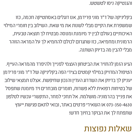
והגנטיקה ניסו לטשטש.
בקליניקה של ד"ר מוני פרידמן, אנו דוגלים באסתטיקה חכמה, כזו
שמשפרת את הקיים מבלי לשנות את מי שאת. השילוב בין חומרי המילוי
האיכותיים בעולם לבין יד מיומנת ומנוסה מבטיח לך תוצאה טבעית,
הרמונית ומחמיאה, כזו שתגרום לכולם להחמיא לך על המראה הזוהר
מבלי להבין מה בדיוק השתנה.
הגיע הזמן להחזיר את הביטחון העצמי לפנייך ולהיפרד מהמראה העייף.
הטיפול המדויק במילוי קמטים בצידי הפה בקליניקה של ד"ר מוני פרידמן
יעניק לך בדיוק את השדרוג העדין והנכון שחיפשת. אצלנו תמצאי שילוב
של בטיחות רפואית ללא פשרות, חומרים מובחרים ויד מיומנת שתפסל
את פנייך בהרמוניה מושלמת. אל תחכי למחר, התקשרי עכשיו לטלפון
073-350-4630 או השאירי פרטים באתר, ובואי לתאם פגישת ייעוץ
שתפתח לך את הבוקר בחיוך חדש!
שאלות נפוצות